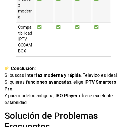
z
modern
a
Compa
tibilidad
IPTV
CCCAM
BOX
Conclusión:
Si buscas
interfaz moderna y rápida
, Televizo es ideal.
Si quieres
funciones avanzadas
, elige
IPTV Smarters
Pro
.
Y para modelos antiguos,
IBO Player
ofrece excelente
estabilidad.
Solución de Problemas
Frecuentes