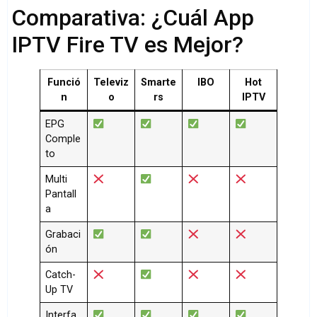
Comparativa: ¿Cuál App
IPTV Fire TV es Mejor?
Funció
Televiz
Smarte
IBO
Hot
n
o
rs
IPTV
EPG
Comple
to
Multi
Pantall
a
Grabaci
ón
Catch-
Up TV
Interfa