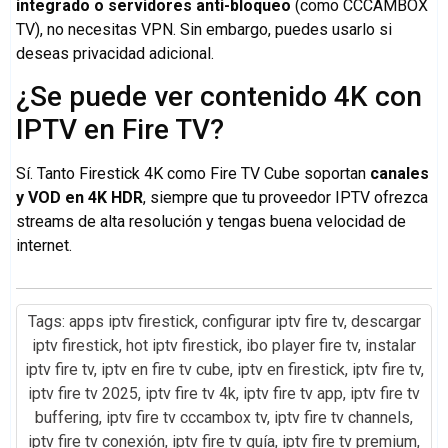
integrado o servidores anti-bloqueo
(como CCCAMBOX
TV), no necesitas VPN. Sin embargo, puedes usarlo si
deseas privacidad adicional.
¿Se puede ver contenido 4K con
IPTV en Fire TV?
Sí. Tanto Firestick 4K como Fire TV Cube soportan
canales
y VOD en 4K HDR
, siempre que tu proveedor IPTV ofrezca
streams de alta resolución y tengas buena velocidad de
internet.
Tags:
apps iptv firestick
,
configurar iptv fire tv
,
descargar
iptv firestick
,
hot iptv firestick
,
ibo player fire tv
,
instalar
iptv fire tv
,
iptv en fire tv cube
,
iptv en firestick
,
iptv fire tv
,
iptv fire tv 2025
,
iptv fire tv 4k
,
iptv fire tv app
,
iptv fire tv
buffering
,
iptv fire tv cccambox tv
,
iptv fire tv channels
,
iptv fire tv conexión
,
iptv fire tv guía
,
iptv fire tv premium
,